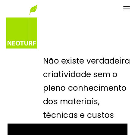
Tog
nav
Não existe verdadeira
criatividade sem o
pleno conhecimento
dos materiais,
técnicas e custos
Eng. Paulo Palha - CEO