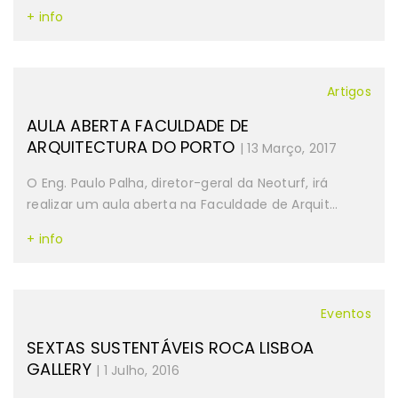
+ info
Artigos
AULA ABERTA FACULDADE DE
ARQUITECTURA DO PORTO
| 13 Março, 2017
O Eng. Paulo Palha, diretor-geral da Neoturf, irá
realizar um aula aberta na Faculdade de Arquit...
+ info
Eventos
SEXTAS SUSTENTÁVEIS ROCA LISBOA
GALLERY
| 1 Julho, 2016