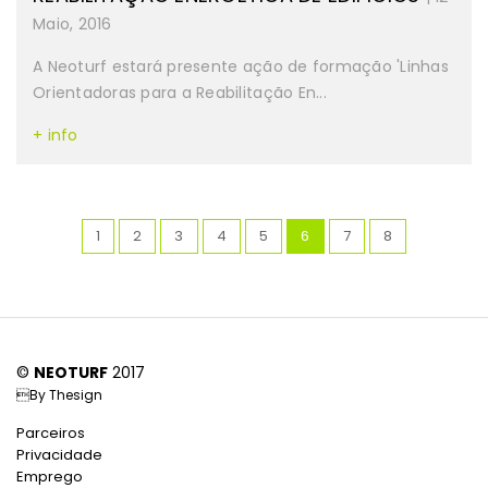
Maio, 2016
A Neoturf estará presente ação de formação 'Linhas
Orientadoras para a Reabilitação En...
+ info
1
2
3
4
5
6
7
8
©
NEOTURF
2017
By
Thesign
Parceiros
Privacidade
Emprego