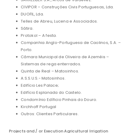
CIVIPOR – Construções Civis Portuguesas, Lda.
DUOFIL, Lda.
Telles de Abreu, Lucena e Associados.
Sátira.
Protokol – A festa.
Companhia Anglo-Portuguesa de Caolinos, S.A. –
Porto.
Câmara Municipal de Oliveira de Azeméis –
Sistemas de rega enterrados.
Quinta de Real – Matosinhos.
A.S.S.U.S.- Matosinhos.
Edifício Les Palace;
Edifício Esplanada do Castelo.
Condomínio Edíficio Pinhais do Douro.
Kirchhoff Portugal
Outros: Clientes Particulares.
Projects and / or Execution Agricultural Irrigation